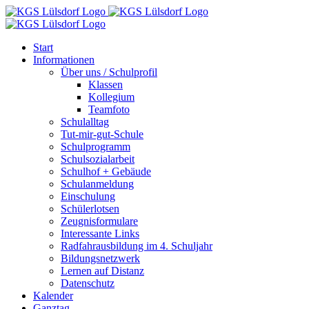
Zum
Inhalt
springen
Start
Informationen
Über uns / Schulprofil
Klassen
Kollegium
Teamfoto
Schulalltag
Tut-mir-gut-Schule
Schulprogramm
Schulsozialarbeit
Schulhof + Gebäude
Schulanmeldung
Einschulung
Schülerlotsen
Zeugnisformulare
Interessante Links
Radfahrausbildung im 4. Schuljahr
Bildungsnetzwerk
Lernen auf Distanz
Datenschutz
Kalender
Ganztag