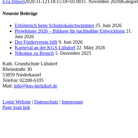
Eva Hüwel
2020-11-12T18:15:18+01:00
11. November 2020
|
Kategor
Neueste Beiträge
Erfolgreich beim Schulpokalschwimmen
25. Juni 2026
Projekttage 2026 – Bildung für nachhaltige Entwicklung
21.
Juni 2026
Der Förderverein hilft
9. Juni 2026
Karneval an der KGS Lülsdorf
22. März 2026
Nikolaus zu Besuch
5. Dezember 2025
Kath. Grundschule Lülsdorf
Rheinstraße 30
53859 Niederkassel
Telefon: 02208-6105
Mail:
info@kgs-luelsdorf.de
Login Website
|
Datenschutz
|
Impressum
Page load link
Nach
oben