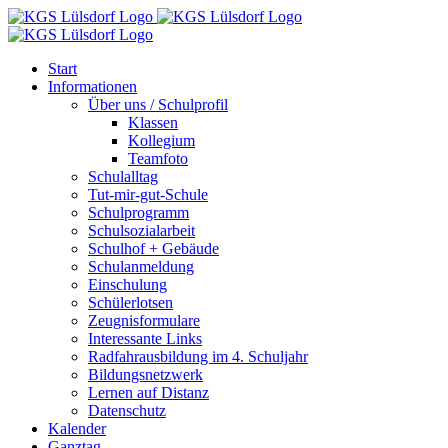
Zum
Inhalt
springen
Start
Informationen
Über uns / Schulprofil
Klassen
Kollegium
Teamfoto
Schulalltag
Tut-mir-gut-Schule
Schulprogramm
Schulsozialarbeit
Schulhof + Gebäude
Schulanmeldung
Einschulung
Schülerlotsen
Zeugnisformulare
Interessante Links
Radfahrausbildung im 4. Schuljahr
Bildungsnetzwerk
Lernen auf Distanz
Datenschutz
Kalender
Ganztag