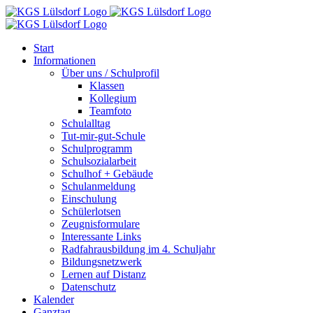
Zum
Inhalt
springen
Start
Informationen
Über uns / Schulprofil
Klassen
Kollegium
Teamfoto
Schulalltag
Tut-mir-gut-Schule
Schulprogramm
Schulsozialarbeit
Schulhof + Gebäude
Schulanmeldung
Einschulung
Schülerlotsen
Zeugnisformulare
Interessante Links
Radfahrausbildung im 4. Schuljahr
Bildungsnetzwerk
Lernen auf Distanz
Datenschutz
Kalender
Ganztag