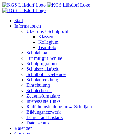
Zum
Inhalt
springen
Start
Informationen
Über uns / Schulprofil
Klassen
Kollegium
Teamfoto
Schulalltag
Tut-mir-gut-Schule
Schulprogramm
Schulsozialarbeit
Schulhof + Gebäude
Schulanmeldung
Einschulung
Schülerlotsen
Zeugnisformulare
Interessante Links
Radfahrausbildung im 4. Schuljahr
Bildungsnetzwerk
Lernen auf Distanz
Datenschutz
Kalender
Ganztag