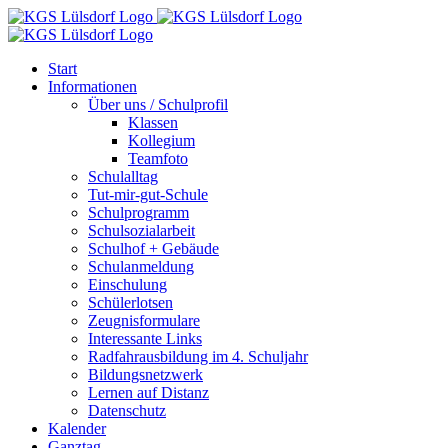
Zum
Inhalt
springen
Start
Informationen
Über uns / Schulprofil
Klassen
Kollegium
Teamfoto
Schulalltag
Tut-mir-gut-Schule
Schulprogramm
Schulsozialarbeit
Schulhof + Gebäude
Schulanmeldung
Einschulung
Schülerlotsen
Zeugnisformulare
Interessante Links
Radfahrausbildung im 4. Schuljahr
Bildungsnetzwerk
Lernen auf Distanz
Datenschutz
Kalender
Ganztag