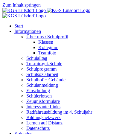
Zum Inhalt springen
Start
Informationen
Über uns / Schulprofil
Klassen
Kollegium
Teamfoto
Schulalltag
Tut-mir-gut-Schule
Schulprogramm
Schulsozialarbeit
Schulhof + Gebäude
Schulanmeldung
Einschulung
Schülerlotsen
Zeugnisformulare
Interessante Links
Radfahrausbildung im 4. Schuljahr
Bildungsnetzwerk
Lernen auf Distanz
Datenschutz
Kalender