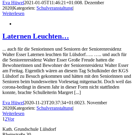
Eva Hüwel
2021-01-05T11:46:21+01:00
8. Dezember
2020
|
Kategorien:
Schulveranstaltung
|
Weiterlesen
Laternen Leuchten…
... auch für die Seniorinnen und Senioren der Seniorenresidenz
Walter Esser Laternen leuchten für Lülsdorf….. ….. und auch für
die Seniorenresidenz Walter Esser Große Freude hatten die
Bewohnerinnen und Bewohner der Seniorenresidenz Walter Esser
am Freitag. Eigentlich wären an diesem Tag Schulkinder der KGS
Lülsdorf zu Besuch gekommen und hätten mit den Seniorinnen und
Senioren beim bundesweiten Vorlesetag mitgemacht. Doch weil das
corona-bedingt in diesem Jahr in dieser Form nicht stattfinden
konnte, brachte Schulleiterin Margret [...]
Eva Hüwel
2020-11-23T20:37:34+01:00
23. November
2020
|
Kategorien:
Schulveranstaltung
|
Weiterlesen
1
2
Vor
Kath. Grundschule Lülsdorf
Rheinstraße 30