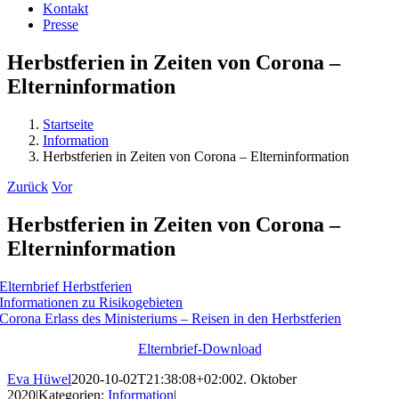
Kontakt
Presse
Herbstferien in Zeiten von Corona –
Elterninformation
Startseite
Information
Herbstferien in Zeiten von Corona – Elterninformation
Zurück
Vor
Herbstferien in Zeiten von Corona –
Elterninformation
Elternbrief Herbstferien
Informationen zu Risikogebieten
Corona Erlass des Ministeriums – Reisen in den Herbstferien
Elternbrief-Download
Eva Hüwel
2020-10-02T21:38:08+02:00
2. Oktober
2020
|
Kategorien:
Information
|