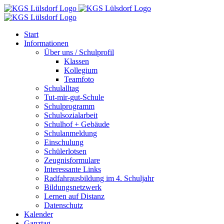
Zum
Inhalt
springen
Start
Informationen
Über uns / Schulprofil
Klassen
Kollegium
Teamfoto
Schulalltag
Tut-mir-gut-Schule
Schulprogramm
Schulsozialarbeit
Schulhof + Gebäude
Schulanmeldung
Einschulung
Schülerlotsen
Zeugnisformulare
Interessante Links
Radfahrausbildung im 4. Schuljahr
Bildungsnetzwerk
Lernen auf Distanz
Datenschutz
Kalender
Ganztag