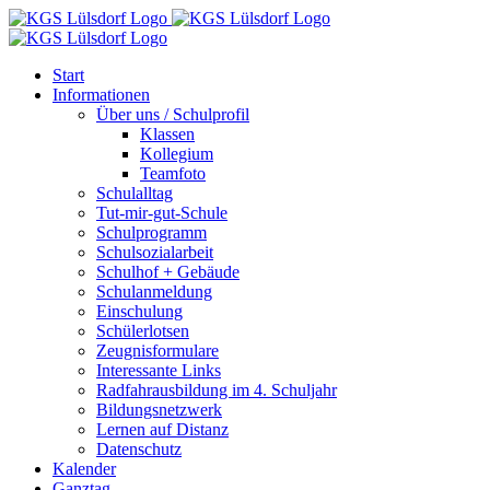
Zum
Inhalt
springen
Start
Informationen
Über uns / Schulprofil
Klassen
Kollegium
Teamfoto
Schulalltag
Tut-mir-gut-Schule
Schulprogramm
Schulsozialarbeit
Schulhof + Gebäude
Schulanmeldung
Einschulung
Schülerlotsen
Zeugnisformulare
Interessante Links
Radfahrausbildung im 4. Schuljahr
Bildungsnetzwerk
Lernen auf Distanz
Datenschutz
Kalender
Ganztag