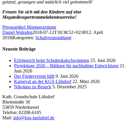
getanzt, gesungen und natürlich viel getrommelt!
Freuen Sie sich mit den Kindern auf eine
Megatollesupertrommelabenteuerreise!
Presseartikel Montagszeitung
Daniel Walrafen
2018-07-12T18:38:52+02:00
12. April
2018
|
Kategorien:
Schulveranstaltung
|
Neueste Beiträge
Erfolgreich beim Schulpokalschwimmen
25. Juni 2026
Projekttage 2026 – Bildung für nachhaltige Entwicklung
21.
Juni 2026
Der Förderverein hilft
9. Juni 2026
Karneval an der KGS Lülsdorf
22. März 2026
Nikolaus zu Besuch
5. Dezember 2025
Kath. Grundschule Lülsdorf
Rheinstraße 30
53859 Niederkassel
Telefon: 02208-6105
Mail:
info@kgs-luelsdorf.de