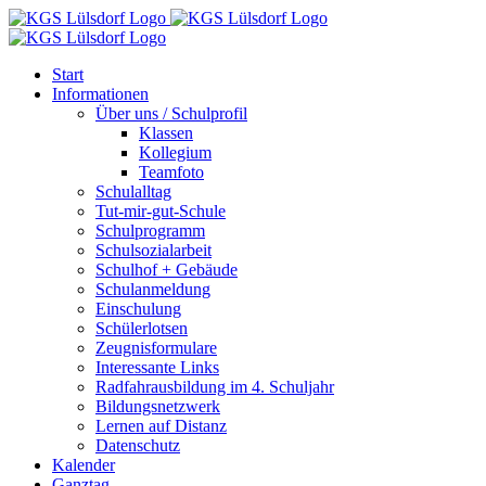
Zum
Inhalt
springen
Start
Informationen
Über uns / Schulprofil
Klassen
Kollegium
Teamfoto
Schulalltag
Tut-mir-gut-Schule
Schulprogramm
Schulsozialarbeit
Schulhof + Gebäude
Schulanmeldung
Einschulung
Schülerlotsen
Zeugnisformulare
Interessante Links
Radfahrausbildung im 4. Schuljahr
Bildungsnetzwerk
Lernen auf Distanz
Datenschutz
Kalender
Ganztag