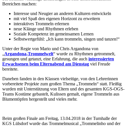
Bereichen machen:
Interesse und Neugier an anderen Kulturen entwickeln
mit viel Spaß den eigenen Horizont zu erweitern
interaktives Trommeln erlernen
neue Klänge und Rhythmen erleben
Soziale Kompetenz im gemeinsamen Lernen
Selbstwertgefühl: „Ich kann trommeln, singen und tanzen!“
Unter der Regie von Mario und Chris Argandona von
„
Argandona-Trommelwelt
“ wurde zu Rhythmen getrommelt,
gesungen und getanzt, eine Erfahrung, die auch
interessierten
Erwachsenen beim Elternabend am Dienstag
viel Freude
bereitete.
Daneben fanden in den Klassen vielseitige, von den Lehrerinnen
vorbereitete Projekte zum großen Thema „Trommeln“ statt. Fleißig
wurden mit Unterstützung von Eltern und des gesamten KGS-OGS-
Teams Kostüme gebastelt, Kulissen gemalt, eigene Trommeln aus
Blumentöpfen hergestellt und vieles mehr.
Beim großen Finale am Freitag, 13.04.2018 in der Turnhalle der
KGS Lülsdorf wurde das Trommelmusical „Trommelinho und der