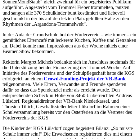
SonnenMondStaub“ gleich zweimal für ein begeistertes Publikum
aufgeführt. Angesteckt vom Trommel-Fieber trommelten, tanzten
und sangen alle 370 Schulkinder bunt kostümiert und liebevoll
geschminkt in der bis auf den letzten Platz gefüllten Halle zu den
Rhythmen der „Argandona-Trommelwelt“.
In der Aula der Grundschule bot der Förderverein – wie immer – ein
gemütliches Elterncafé mit leckerem Kuchen, Kaffee und Getränken
an. Dabei konnte man Impressionen aus der Woche mittels einer
Beamer-Show bekommen.
Rektorin Margret Michels bedankte sich im Anschluss nochmals für
die Unterstützung bei der Finanzierung der Trommel-Woche. Auf
Initiative des Fördervereins und der Schulpflegschaft hatte die KGS
erfolgreich an einem
Crowd-Funding-Projekt der VR-Bank
teilgenommen. Viele Eltern, Verwandte und Freunde spendeten
dafür, so dass das Spendenziel mehr als erreicht wurde. Den
entsprechenden Scheck in Höhe von 3460 € überreichten Andreas
Lülsdorf, Regionaldirektor der VR-Bank Niederkassel, und
Thorsten Tillich, Geschäftsstellenleiter Lülsdorf im Rahmen einer
Schulversammlung bereits vor den Osterferien an die Vertreter des
Fördervereins der KGS.
Die Kinder der KGS Lülsdorf zogen begeistert Bilanz: „So müsste
Schule immer sein!“ Die Erwachsenen registrierten dies mit einem