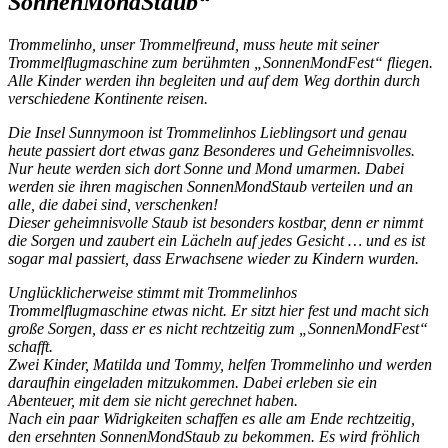
SonnenMondStaub“
Trommelinho, unser Trommelfreund, muss heute mit seiner
Trommelflugmaschine zum berühmten „SonnenMondFest“ fliegen.
Alle Kinder werden ihn begleiten und auf dem Weg dorthin durch
verschiedene Kontinente reisen.
Die Insel Sunnymoon ist Trommelinhos Lieblingsort und genau
heute passiert dort etwas ganz Besonderes und Geheimnisvolles.
Nur heute werden sich dort Sonne und Mond umarmen. Dabei
werden sie ihren magischen SonnenMondStaub verteilen und an
alle, die dabei sind, verschenken!
Dieser geheimnisvolle Staub ist besonders kostbar, denn er nimmt
die Sorgen und zaubert ein Lächeln auf jedes Gesicht … und es ist
sogar mal passiert, dass Erwachsene wieder zu Kindern wurden.
Unglücklicherweise stimmt mit Trommelinhos
Trommelflugmaschine etwas nicht. Er sitzt hier fest und macht sich
große Sorgen, dass er es nicht rechtzeitig zum „SonnenMondFest“
schafft.
Zwei Kinder, Matilda und Tommy, helfen Trommelinho und werden
daraufhin eingeladen mitzukommen. Dabei erleben sie ein
Abenteuer, mit dem sie nicht gerechnet haben.
Nach ein paar Widrigkeiten schaffen es alle am Ende rechtzeitig,
den ersehnten SonnenMondStaub zu bekommen. Es wird fröhlich