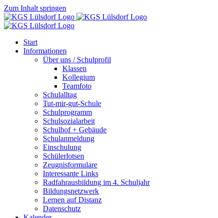
Zum Inhalt springen
Start
Informationen
Über uns / Schulprofil
Klassen
Kollegium
Teamfoto
Schulalltag
Tut-mir-gut-Schule
Schulprogramm
Schulsozialarbeit
Schulhof + Gebäude
Schulanmeldung
Einschulung
Schülerlotsen
Zeugnisformulare
Interessante Links
Radfahrausbildung im 4. Schuljahr
Bildungsnetzwerk
Lernen auf Distanz
Datenschutz
Kalender