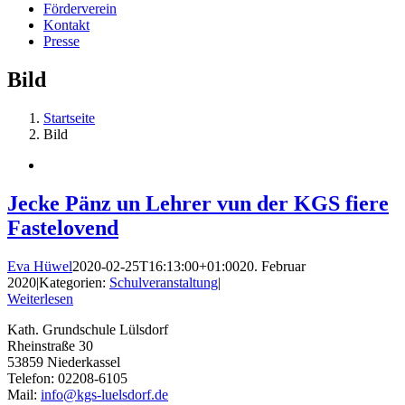
Förderverein
Kontakt
Presse
Bild
Startseite
Bild
Jecke Pänz un Lehrer vun der KGS fiere
Fastelovend
Eva Hüwel
2020-02-25T16:13:00+01:00
20. Februar
2020
|
Kategorien:
Schulveranstaltung
|
Weiterlesen
Kath. Grundschule Lülsdorf
Rheinstraße 30
53859 Niederkassel
Telefon: 02208-6105
Mail:
info@kgs-luelsdorf.de