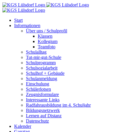
Zum
Inhalt
springen
Start
Informationen
Über uns / Schulprofil
Klassen
Kollegium
Teamfoto
Schulalltag
Tut-mir-gut-Schule
Schulprogramm
Schulsozialarbeit
Schulhof + Gebäude
Schulanmeldung
Einschulung
Schülerlotsen
Zeugnisformulare
Interessante Links
Radfahrausbildung im 4. Schuljahr
Bildungsnetzwerk
Lernen auf Distanz
Datenschutz
Kalender
Ganztag